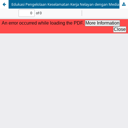
Edukasi Pengelolaan Keselamatan Kerja Nelayan dengan Media Brosur di Kecamatan Bungus Kota Padang