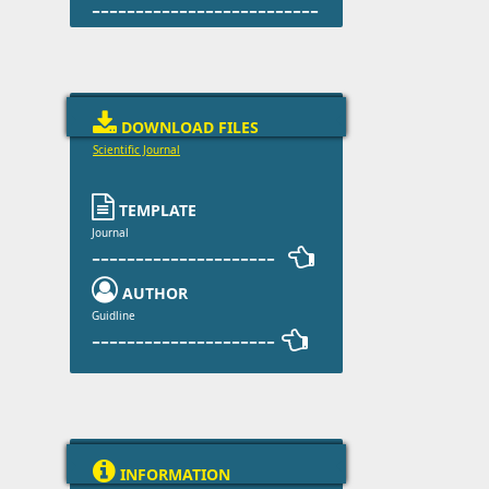
--------------------------

DOWNLOAD FILES
Scientific Journal

TEMPLATE
Journal
--------------------- 

AUTHOR
Guidline
--------------------- 

INFORMATION