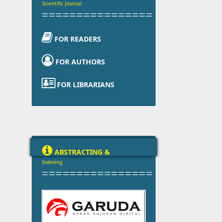
Scientific Journal
================

FOR READERS

FOR AUTHORS

FOR LIBRARIANS

ABSTRACTING &
Indexing
================