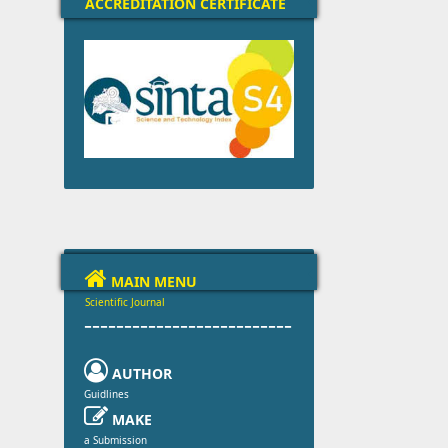
ACCREDITATION CERTIFICATE

MAIN MENU
Scientific Journal
--------------------------

AUTHOR
Guidlines

MAKE
a Submission