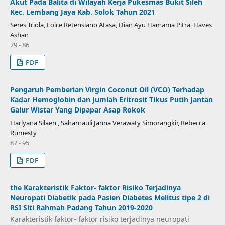
Akut Pada Balita di Wilayah Kerja Pukesmas Bukit Sileh
Kec. Lembang Jaya Kab. Solok Tahun 2021
Seres Triola, Loice Retensiano Atasa, Dian Ayu Hamama Pitra, Haves
Ashan
79 - 86
PDF
Pengaruh Pemberian Virgin Coconut Oil (VCO) Terhadap
Kadar Hemoglobin dan Jumlah Eritrosit Tikus Putih Jantan
Galur Wistar Yang Dipapar Asap Rokok
Harlyana Silaen , Saharnauli Janna Verawaty Simorangkir, Rebecca
Rumesty
87 - 95
PDF
the Karakteristik Faktor- faktor Risiko Terjadinya
Neuropati Diabetik pada Pasien Diabetes Melitus tipe 2 di
RSI Siti Rahmah Padang Tahun 2019-2020
Karakteristik faktor- faktor risiko terjadinya neuropati