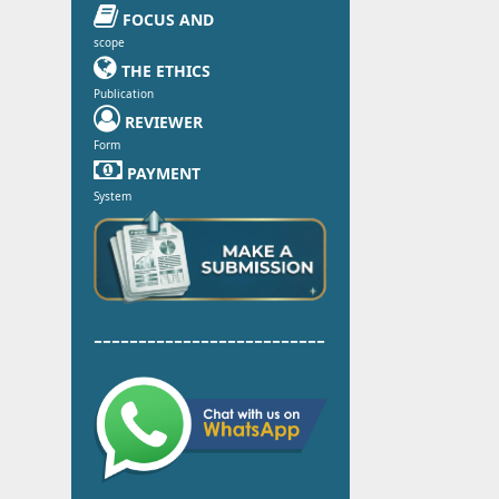

FOCUS AND
scope

THE ETHICS
Publication

REVIEWER
Form

PAYMENT
System
--------------------------