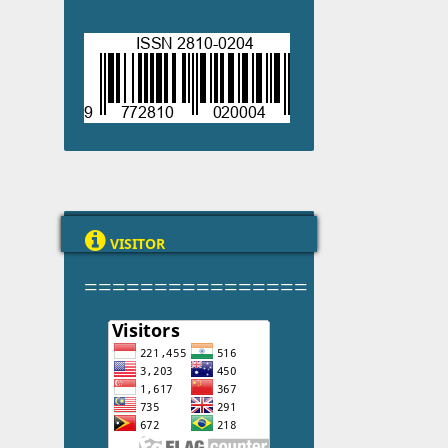

VISITOR
================