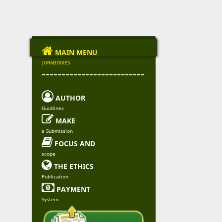

MAIN MENU
JURABDIKES
--------------------------

AUTHOR
Guidlines

MAKE
a Submission

FOCUS AND
scope

THE ETHICS
Publication

PAYMENT
System