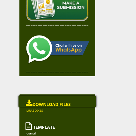
--------------------------
--------------------------

DOWNLOAD FILES
JURABDIKES

TEMPLATE
Journal