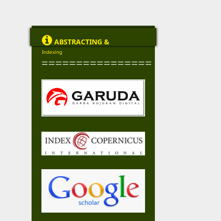

ABSTRACTING &
Indexing
================