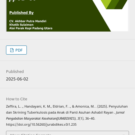
PDF
Published
2025-06-02
How to Cite
Zeffira, L. ., Handayani, K. M., Eldrian, F. ., & Amonica, M. . (2025). Penyuluhan
dan Skrining Tuberkulosis pada Anak di Panti Asuhan Ashabil Rayan .
Jurnal
Pengabdian Masyarakat Kesehatan(JURABDIKES)
,
3
(1), 36–40.
https://doi.org/10.56260/jurabdikes.v3i1.235