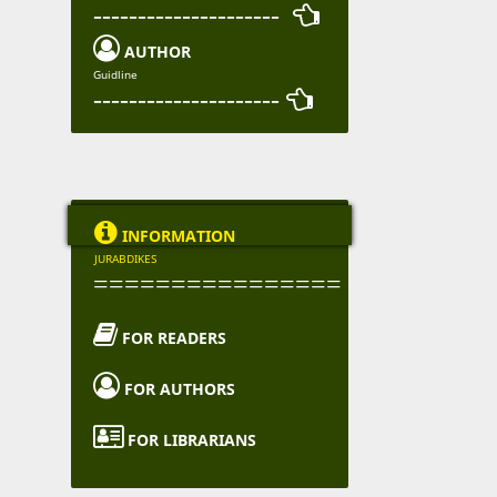
--------------------- 

AUTHOR
Guidline
--------------------- 

INFORMATION
JURABDIKES
================

FOR READERS

FOR AUTHORS

FOR LIBRARIANS