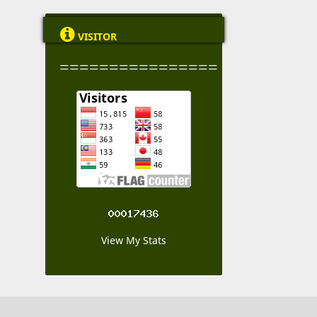

VISITOR
================
View My Stats