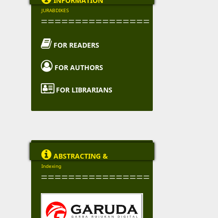
INFORMATION
JURABDIKES
================

FOR READERS

FOR AUTHORS

FOR LIBRARIANS

ABSTRACTING &
Indexing
================