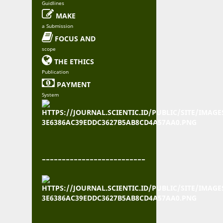
Guidlines

MAKE
a Submission

FOCUS AND
scope

THE ETHICS
Publication

PAYMENT
System
--------------------------