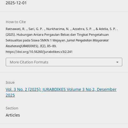
2025-12-01
How to Cite
Ratnawati, R. ., Sari, G. P. ., Nurkharima, N. ., Azzahra, S. P. ., & Adelia, S. P. .
(2025). Hubungan Antara Pergaulan Bebas dan Tingkat Pengetahuan
Seksualitas pada Siswa SMKN 1 Mejayan.
Jurnal Pengabdian Masyarakat
Kesehatan(JURABDIKES)
,
3
(2), 85–89.
https://doi.org/10.56260/jurabdikes.v3i2.241
More Citation Formats
Issue
Vol. 3 No. 2 (2025): JURABDIKES Volume 3 No 2, Desember
2025
Section
Articles