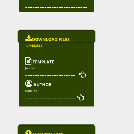
--------------------------

DOWNLOAD FILES
JURABDIKES

TEMPLATE
Journal
--------------------- 

AUTHOR
Guidline
--------------------- 
