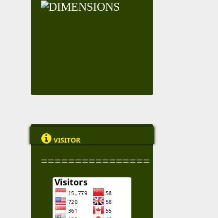

VISITOR
================